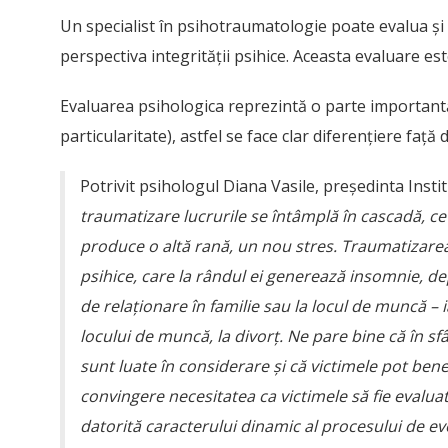
Un specialist în psihotraumatologie poate evalua și
perspectiva integrității psihice. Aceasta evaluare est
Evaluarea psihologica reprezintă o parte importantă
particularitate), astfel se face clar diferențiere față
Potrivit psihologul Diana Vasile, președinta Insti
traumatizare lucrurile se întâmplă în cascadă, c
produce o altă rană, un nou stres. Traumatizarea
psihice, care la rândul ei generează insomnie, depr
de relaționare în familie sau la locul de muncă – 
locului de muncă, la divorț. Ne pare bine că în sfâ
sunt luate în considerare și că victimele pot ben
convingere necesitatea ca victimele să fie evalua
datorită caracterului dinamic al procesului de e