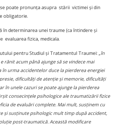
 se poate pronunța asupra stării victimei și din
e obligatorie.
 în determinarea unei traume (ca întindere și
 de evaluarea fizica, medicala.
tutului pentru Studiul și Tratamentul Traumei: „
în
e e rănit acum până ajunge să se vindece mai
 în urma accidentelor duce la pierderea energiei
esie, dificultăți de atenție și memorie, dificultăți
iar în unele cazuri se poate ajunge la pierderea
rșit consecințele psihologice ale traumatizării fizice
eficia de evaluări complete. Mai mult, susținem cu
te și susținute psihologic mult timp după accident,
voluție post-traumatică. Această modificare