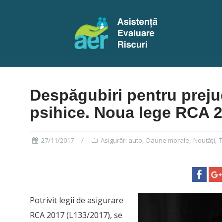
S
k
i
p
t
o
Despăgubiri pentru prejud
c
psihice. Noua lege RCA 2
o
n
t
27/11/2017
Asigurări auto
,
Daune morale
,
Noutăți
,
e
n
t
Potrivit legii de asigurare
RCA 2017 (L133/2017), se