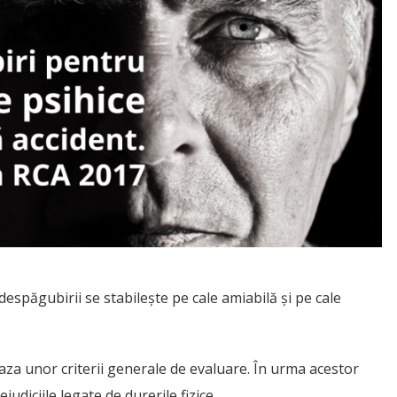
despăgubirii se stabilește pe cale amiabilă și pe cale
aza unor criterii generale de evaluare. În urma acestor
udiciile legate de durerile fizice.