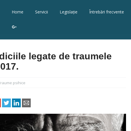
Home
Servicii
Legislație
Întrebări frecvente
G
P
l
u
iciile legate de traumele
s
017.
Traume psihice