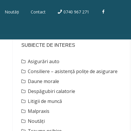
F
Noutăți
Contact
0740 967 271
a
c
e
b
SUBIECTE DE INTERES
o
o
Asigurări auto
k
Consiliere – asistență polițe de asigurare
Daune morale
Despăgubiri calatorie
Litigii de muncă
Malpraxis
Noutăți