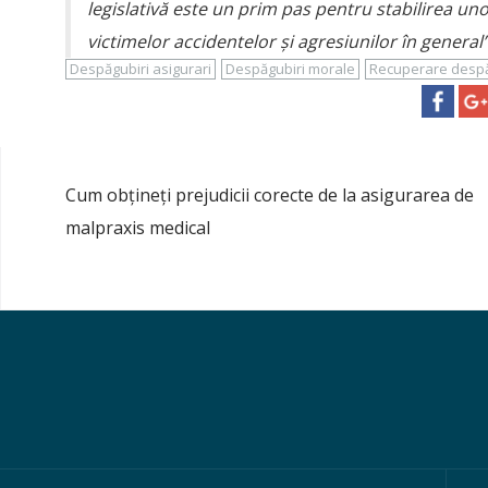
legislativă este un prim pas pentru stabilirea u
victimelor accidentelor și agresiunilor în general”
Despăgubiri asigurari
Despăgubiri morale
Recuperare despă
Cum obțineți prejudicii corecte de la asigurarea de
P
malpraxis medical
o
s
t
n
a
v
i