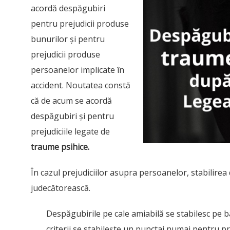
acordă despăgubiri
pentru prejudicii produse
bunurilor și pentru
prejudicii produse
persoanelor implicate în
accident. Noutatea constă
că de acum se acordă
despăgubiri și pentru
prejudiciile legate de
traume psihice.
În cazul prejudiciilor asupra persoanelor, stabilirea 
judecătorească.
Despăgubirile pe cale amiabilă se stabilesc pe b
criterii se stabilește un punctaj numai pentru prej